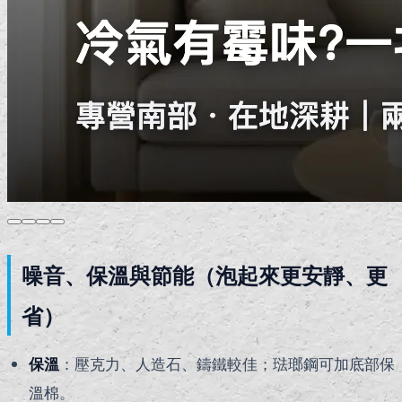
噪音、保溫與節能（泡起來更安靜、更
省）
保溫
：壓克力、人造石、鑄鐵較佳；琺瑯鋼可加底部保
溫棉。