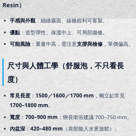
Resin）
手感與外觀
：細緻霧面、線條銳利可客製。
優點
：造型彈性、保溫中上、可局部拋修。
可能風險
：重量中高，需注意
支撐與檢修
，單價偏高。
尺寸與人體工學（舒服泡，不只看長
度）
常見長度
：
1500
／1600／1700 mm
，獨立缸常見
1700–1800 mm
。
寬度
：
700–900 mm
；狹長衛浴建議 700–750 mm。
內盆深
：
420–480 mm
（肩部能入水更放鬆）。