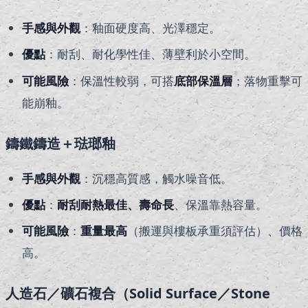
手感與外觀
：釉面硬度高、光澤穩定。
優點
：耐刮、耐化學性佳、薄壁利於小空間。
可能風險
：保溫性較弱，可搭
底部保溫層
；落物重擊可
能崩釉。
鑄鐵鑄造＋琺瑯釉
手感與外觀
：沉穩高質感，觸水噪音低。
優點
：
耐刮耐熱最佳、壽命長
、保溫靠熱容量。
可能風險
：
重量最高
（搬運與樓板承重須評估）、價格
高。
人造石／礦石複合（Solid Surface／Stone