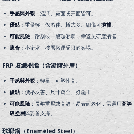
手感與外觀
：溫潤、霧面或亮面皆可。
優點
：重量輕、保溫佳、樣式多、細傷可
拋補
。
可能風險
：耐刮較一般琺瑯弱，需避免研磨清潔。
適合
：小衛浴、樓層搬運受限的案場。
FRP 玻纖樹脂（含凝膠外層）
手感與外觀
：輕量、可塑性高。
優點
：價格友善、尺寸齊全、好施工。
可能風險
：長年重壓或高溫下易表面老化，需選用
高等
級塗層
與妥善支撐。
琺瑯鋼（Enameled Steel）