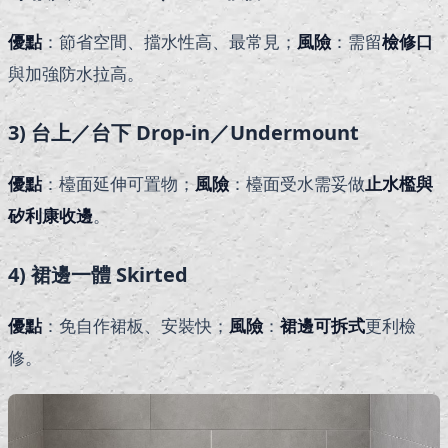
優點
：節省空間、擋水性高、最常見；
風險
：需留
檢修口
與加強防水拉高。
3) 台上／台下 Drop-in／Undermount
優點
：檯面延伸可置物；
風險
：檯面受水需妥做
止水檻與
矽利康收邊
。
4) 裙邊一體 Skirted
優點
：免自作裙板、安裝快；
風險
：
裙邊可拆式
更利檢
修。