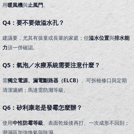
用
暖風機
與
止風門
。
Q4
：要不要做溢水孔？
建議要，尤其有孩童或長輩的家庭；但
溢水位置
與
排水能
力
須一併確認。
Q5
：氣泡／水療系統需要注意什麼？
需
獨立電源、漏電斷路器（ELCB）
、可拆檢修口與定期
清潔濾網；馬達需防濺等級。
Q6
：矽利康老是發霉怎麼辦？
使用
中性防霉等級
、表面乾燥後再打、一次成形不回刮；
潮濕區加強換氣與除濕。