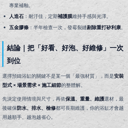
專業補釉。
人造石
：耐汙佳，定期
補護膜
維持手感與光澤。
五金膠條
：半年檢查一次，發霉裂縫
剔除重打矽利康
。
結論｜把「好看、好泡、好維修」一次
到位
選擇預鑄浴缸的關鍵不是某一個「最強材質」，而是
安裝
型式 × 場景需求 × 施工細節
的整體解。
先決定使用情境與尺寸，再依
保溫、重量、維護
選材，最
後確保
防水、排水、檢修
都可長期維護，你的浴缸才會越
用越順手、越泡越省心。