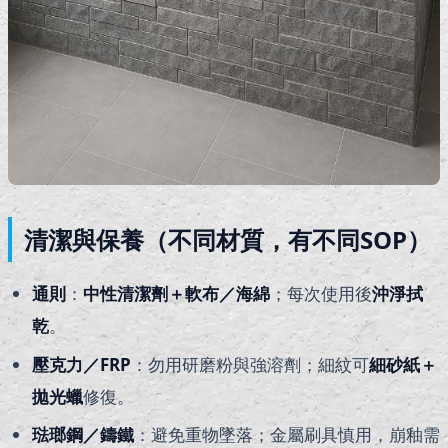
清潔與保養（不同材質，有不同SOP）
通則
：
中性清潔劑＋軟布／海綿
；每次使用後
沖淨拭
乾
。
壓克力／FRP
：勿用研磨粉與強溶劑；細紋可
細砂紙＋
拋光蠟
修復。
琺瑯鋼／鑄鐵
：避免重物墜落；金屬刷具慎用，崩釉需