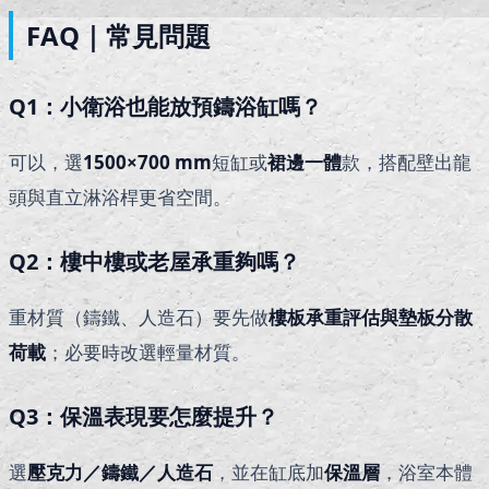
FAQ｜常見問題
Q1
：小衛浴也能放預鑄浴缸嗎？
可以，選
1500×700 mm
短缸或
裙邊一體
款，搭配壁出龍
頭與直立淋浴桿更省空間。
Q2
：樓中樓或老屋承重夠嗎？
重材質（鑄鐵、人造石）要先做
樓板承重評估與墊板分散
荷載
；必要時改選輕量材質。
Q3
：保溫表現要怎麼提升？
選
壓克力／鑄鐵／人造石
，並在缸底加
保溫層
，浴室本體