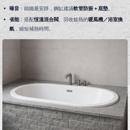
噪音
：鑄鐵最安靜，鋼缸建議
軟管防振＋底墊
。
省能
：搭配
恆溫混合閥
、回收餘熱的
暖風機／浴室換
氣
，縮短補熱時間。