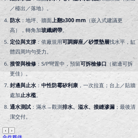
／檯出／落地）。
防水
：地坪、牆面
上翻≥
300 mm
（嵌入式建議更
高），轉角加
玻纖網帶
。
定位與支撐
：依廠規用
可調腳座／砂漿墊層
找水平，缸
體四周均勻受力。
接管與檢修
：S/P彎置中，預留
可拆檢修口
（裙邊可拆
更佳）。
封邊與止水
：
中性防霉矽利康
，一次拉直；台上／貼牆
處加
止水檻
。
通水測試
：滿水→觀測
排水、溢水、接縫滲漏
；最後清
潔交付。
‹
›
合作夥伴