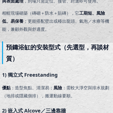
與表面處理
，到場只需定位、接管、封邊即可使用。
相較現場砌築（磚砌＋防水＋貼磚），它
工期短、風險
低、易保養
；更能搭配壁出或檯出龍頭、氣泡／水療等機
能，兼顧外觀與舒適度。
預鑄浴缸的安裝型式（先選型，再談材
質）
1) 獨立式 Freestanding
優點
：造型焦點、清潔易；
風險
：需較大淨空與排水規劃
（地排或隱藏側排），搬運動線要順。
2) 嵌入式 Alcove／三邊靠牆