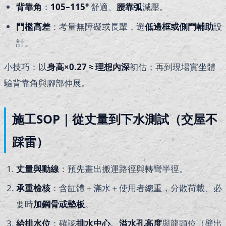
背靠角
：
105–115°
舒適、
腰靠弧
減壓。
門檻高差
：考量無障礙或長輩，選
低邊框或側門輔助
設
計。
小技巧：以
身高×0.27 ≈
理想內深
初估；再到現場實坐體
驗背靠角與腳部伸展。
施工SOP｜從丈量到下水測試（交屋不
踩雷）
丈量與動線
：預先畫出搬運路徑與轉彎半徑。
承重檢核
：含缸體＋滿水＋使用者總重，分散荷載、必
要時
加鋼骨或墊板
。
給排水位
：確認
排水中心、溢水孔高度
與龍頭位（壁出