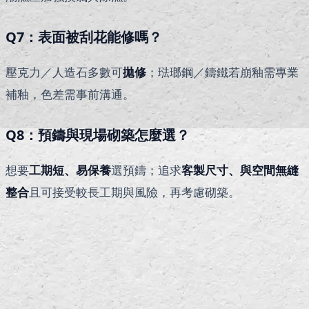
Q7
：表面被刮花能修嗎？
壓克力／人造石多數可
拋修
；琺瑯鋼／鑄鐵若崩釉需專業
補釉，色差需事前溝通。
Q8
：預鑄與現場砌築怎麼選？
想要
工期短、易保養
選預鑄；追求
客製尺寸、與空間無縫
整合
且可接受較長工期與風險，再考慮砌築。