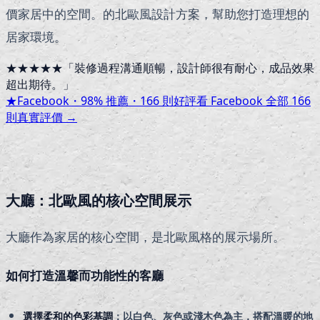
價家居中的空間。的北歐風設計方案，幫助您打造理想的
居家環境。
★★★★★
「
裝修過程溝通順暢，設計師很有耐心，成品效果
超出期待。
」
★
Facebook・
98
% 推薦・
166
則好評
看 Facebook 全部
166
則真實評價 →
大廳：北歐風的核心空間展示
大廳作為家居的核心空間，是北歐風格的展示場所。
如何打造溫馨而功能性的客廳
選擇柔和的色彩基調
：以白色、灰色或淺木色為主，搭配溫暖的地