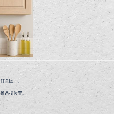
「好拿區」。
反推吊櫃位置。