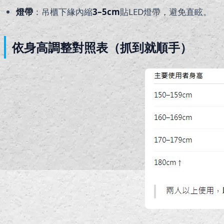
燈帶
：吊櫃下緣內縮
3–5cm
貼LED燈帶，避免直眩。
依身高調整對照表（抓到就順手）