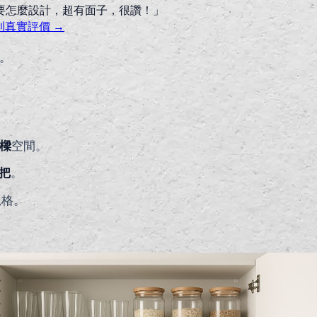
要怎麼設計，超有面子，很讚！
」
則真實評價 →
。
/樑
空間。
把
。
規格。