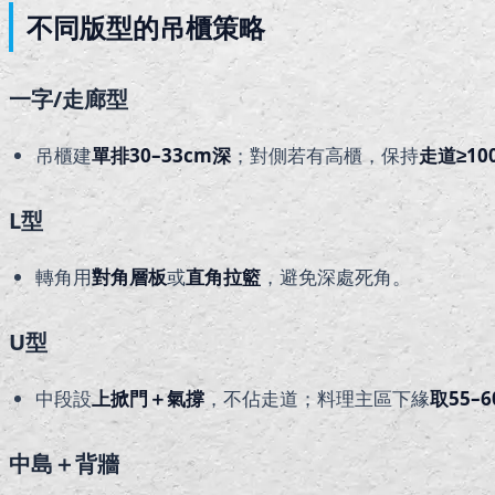
不同版型的吊櫃策略
一字/走廊型
吊櫃建
單排30–33cm深
；對側若有高櫃，保持
走道≥
10
L型
轉角用
對角層板
或
直角拉籃
，避免深處死角。
U型
中段設
上掀門＋氣撐
，不佔走道；料理主區下緣
取55–6
中島＋背牆