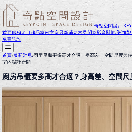
奇點空間設計 KEYPO
首頁
服務項目
作品案例
文章
最新消息
常見問答
影音
關於我們
聯
免費諮詢
首頁
›
最新消息
›
廚房吊櫃要多高才合適？身高差、空間尺度與
室內設計新聞
廚房吊櫃要多高才合適？身高差、空間尺