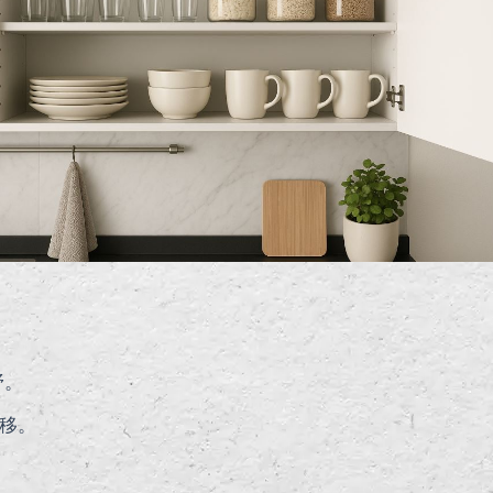
野。
移。