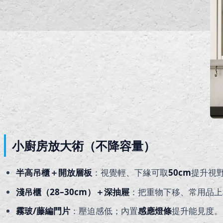
小廚房放大術（不降容量）
半高吊櫃＋開放層板
：視覺輕、下緣可取
50cm
提升視
淺吊櫃（28–30cm）＋深抽屜
：把重物下移、常用品上
霧玻/藤編門片
：壓迫感低；內置
感應燈條
提升能見度。