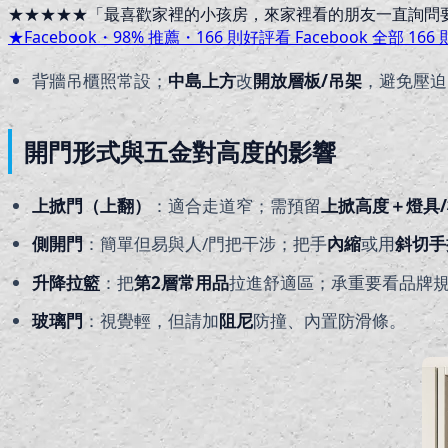
★★★★★
「
最喜歡家裡的小孩房，來家裡看的朋友一直詢問
★
Facebook・
98
% 推薦・
166
則好評
看 Facebook 全部
166
背牆吊櫃照常設；
中島上方
改
開放層板/吊架
，避免壓迫
開門形式與五金對高度的影響
上掀門（上翻）
：適合走道窄；需預留
上掀高度＋燈具
側開門
：簡單但易與人/門把干涉；把手
內縮
或用
斜切手
升降拉籃
：把
第2層常用品
拉進舒適區；承重要看品牌
玻璃門
：視覺輕，但請加
阻尼
防撞、內置防滑條。