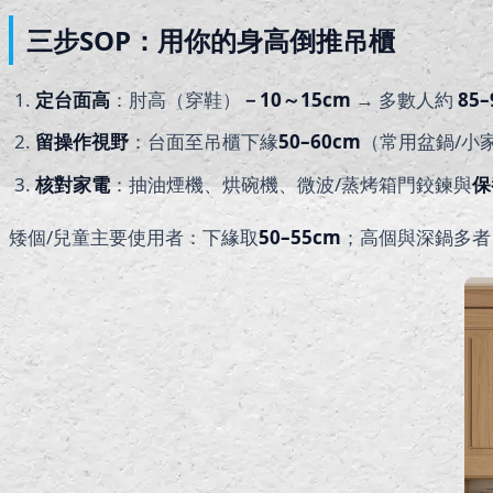
三步SOP：用你的身高倒推吊櫃
定台面高
：肘高（穿鞋）
－10～15cm
→ 多數人約
85
留操作視野
：台面至吊櫃下緣
50–60cm
（常用盆鍋/小
核對家電
：抽油煙機、烘碗機、微波/蒸烤箱門鉸鍊與
保
矮個/兒童主要使用者：下緣取
50–55cm
；高個與深鍋多者