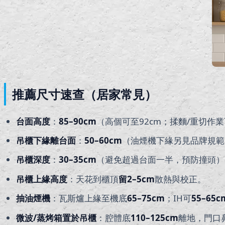
推薦尺寸速查（居家常見）
台面高度
：
85–90cm
（高個可至92cm；揉麵/重切作業
吊櫃下緣離台面
：
50–60cm
（油煙機下緣另見品牌規範
吊櫃深度
：
30–35cm
（避免超過台面一半，預防撞頭）
吊櫃上緣高度
：天花到櫃頂
留2–5cm
散熱與校正。
抽油煙機
：瓦斯爐上緣至機底
65–75cm
；IH可
55–65c
微波/蒸烤箱置於吊櫃
：腔體底
110–125cm
離地，門口