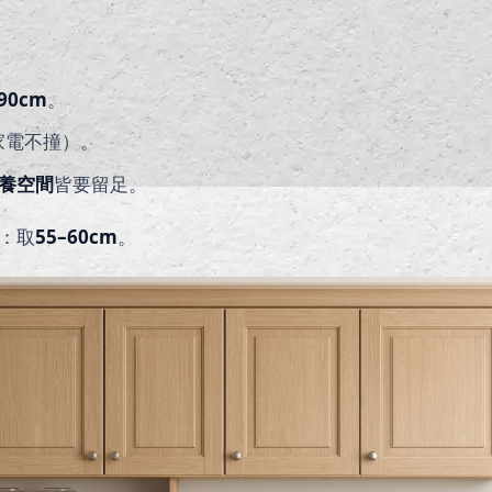
–90cm
。
家電不撞）。
養空間
皆要留足。
：取
55–60cm
。