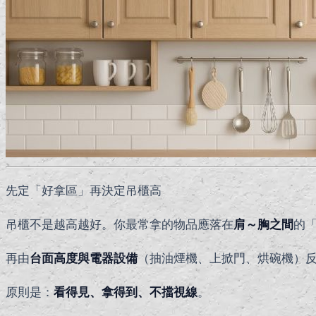
先定「好拿區」再決定吊櫃高
吊櫃不是越高越好。你最常拿的物品應落在
肩～胸之間
的
再由
台面高度與電器設備
（抽油煙機、上掀門、烘碗機）
原則是：
看得見、拿得到、不擋視線
。