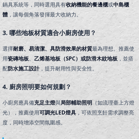
鍋具系統等，同時選用具有
收納機能的餐邊櫃
或
中島櫃
體
，讓每個角落發揮最大收納力。
3. 哪些地板材質適合小廚房使用？
選擇
耐磨、易清潔、具防滑效果的材質
最為理想。推薦使
用
瓷磚地板
、
乙烯基地板（SPC）
或
防滑木紋地板
，並搭
配
防水施工設計
，提升耐用性與安全性。
4. 廚房照明要如何規劃？
小廚房應具備
充足主燈
與
局部輔助照明
（如流理臺上方燈
光），推薦使用
可調光LED燈具
，可依照烹飪需求調整亮
度，同時增添空間氛圍感。