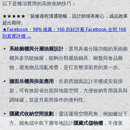
以下是幾項實用的高效收納技巧：
★★★★★
「
裝修過程溝通順暢，設計師很有耐心，成品效果
超出期待。
」
★
Facebook・
98
% 推薦・
166
則好評
看 Facebook 全部
166
則真實評價 →
系統櫥櫃與分層抽屜設計
：選用具備分隔功能的系統櫥
櫃與多功能抽屜，能夠分類擺放鍋具、碗盤與食品雜
物，避免物品混亂堆疊，是打造整潔廚房的第一步。
牆面吊櫃與掛架應用
：在廚房牆面設計吊櫃或安裝掛
架，可有效節省台面與地面空間，方便收納常用器具與
調味罐，並提升廚房操作的便利性。
隱藏式收納空間規劃
：靈活運用空間死角，例如爐台下
方、牆角或中島下層等地設計
隱藏式儲物櫃
，不僅美