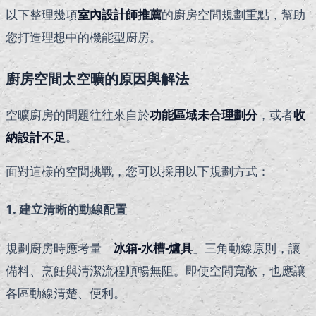
以下整理幾項
室內設計師推薦
的廚房空間規劃重點，幫助
您打造理想中的機能型廚房。
廚房空間太空曠的原因與解法
空曠廚房的問題往往來自於
功能區域未合理劃分
，或者
收
納設計不足
。
面對這樣的空間挑戰，您可以採用以下規劃方式：
1. 建立清晰的動線配置
規劃廚房時應考量「
冰箱-水槽-爐具
」三角動線原則，讓
備料、烹飪與清潔流程順暢無阻。即使空間寬敞，也應讓
各區動線清楚、便利。