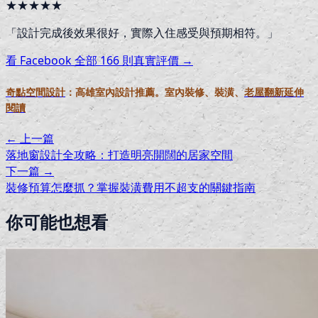
★★★★★
「
設計完成後效果很好，實際入住感受與預期相符。
」
看 Facebook 全部
166
則真實評價 →
奇點空間設計
：高雄室內設計推薦。室內裝修、裝潢、
老屋翻新延伸
閱讀
← 上一篇
落地窗設計全攻略：打造明亮開闊的居家空間
下一篇 →
裝修預算怎麼抓？掌握裝潢費用不超支的關鍵指南
你可能也想看