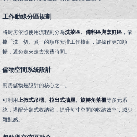
工作動線分區規劃
將廚房依照使用流程劃分為
洗菜區、備料區與烹飪區
，依
據「洗、切、煮」的順序安排工作檯面，讓操作更加順
暢，避免走來走去浪費時間。
儲物空間系統設計
廚房儲物是設計的核心之一。
可利用
上掀式吊櫃、拉出式抽屜、旋轉角落櫃
等多元系
統，搭配分類式收納籃，提升每寸空間的收納效率，減少
雜亂感。