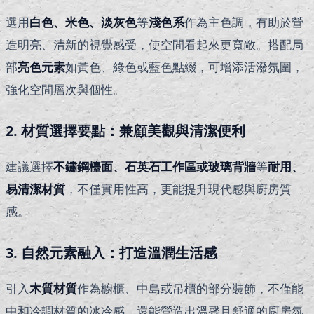
選用
白色、米色、淡灰色
等
淺色系
作為主色調，有助於營
造明亮、清新的視覺感受，使空間看起來更寬敞。搭配局
部
亮色元素
如黃色、綠色或藍色點綴，可增添活潑氛圍，
強化空間層次與個性。
2. 材質選擇要點：兼顧美觀與清潔便利
建議選擇
不鏽鋼檯面、石英石工作區或玻璃背牆
等
耐用、
易清潔材質
，不僅實用性高，更能提升現代感與廚房質
感。
3. 自然元素融入：打造溫潤生活感
引入
木質材質
作為櫥櫃、中島或吊櫃的部分裝飾，不僅能
中和冷調材質的冰冷感，還能營造出溫馨且舒適的廚房氛