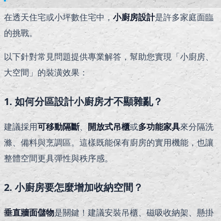
在透天住宅或小坪數住宅中，
小廚房設計
是許多家庭面臨
的挑戰。
以下針對常見問題提供專業解答，幫助您實現「小廚房、
大空間」的裝潢效果：
1. 如何分區設計小廚房才不顯雜亂？
建議採用
可移動隔斷
、
開放式吊櫃
或
多功能家具
來分隔洗
滌、備料與烹調區。這樣既能保有廚房的實用機能，也讓
整體空間更具彈性與秩序感。
2. 小廚房要怎麼增加收納空間？
垂直牆面儲物
是關鍵！建議安裝吊櫃、磁吸收納架、懸掛