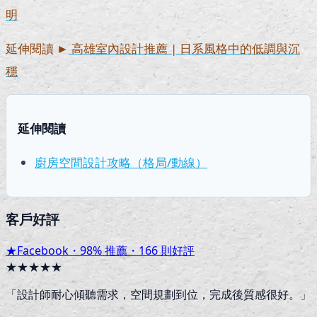
明
延伸閱讀 ►
高雄室內設計推薦 | 日系風格中的低調與沉
穩
延伸閱讀
廚房空間設計攻略（格局/動線）
客戶好評
★
Facebook・
98
% 推薦・
166
則好評
★★★★★
「
設計師耐心傾聽需求，空間規劃到位，完成後質感很好。
」