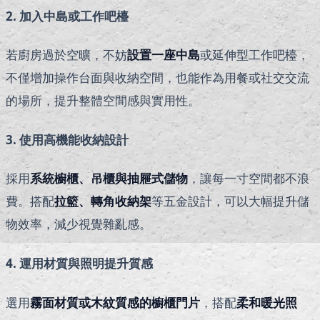
2. 加入中島或工作吧檯
若廚房過於空曠，不妨
設置一座中島
或延伸型工作吧檯，
不僅增加操作台面與收納空間，也能作為用餐或社交交流
的場所，提升整體空間感與實用性。
3. 使用高機能收納設計
採用
系統櫥櫃、吊櫃與抽屜式儲物
，讓每一寸空間都不浪
費。搭配
拉籃、轉角收納架
等五金設計，可以大幅提升儲
物效率，減少視覺雜亂感。
4. 運用材質與照明提升質感
選用
霧面材質或木紋質感的櫥櫃門片
，搭配
柔和暖光照