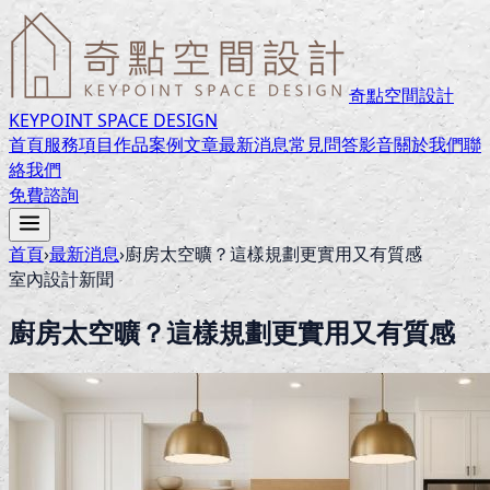
奇點空間設計
KEYPOINT SPACE DESIGN
首頁
服務項目
作品案例
文章
最新消息
常見問答
影音
關於我們
聯
絡我們
免費諮詢
首頁
›
最新消息
›
廚房太空曠？這樣規劃更實用又有質感
室內設計新聞
廚房太空曠？這樣規劃更實用又有質感