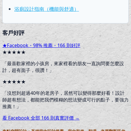
浴廁設計指南（機能與舒適）
客戶好評
★
Facebook・
98
% 推薦・
166
則好評
★★★★★
「
最喜歡家裡的小孩房，來家裡看的朋友一直詢問要怎麼設
計，超有面子，很讚！
」
★★★★★
「
沒想到超過40年的老房子，居然可以變得那麼好看！設計
師超有想法，都能把我們模糊的想法變成可行的點子，要強力
推薦！
」
看 Facebook 全部
166
則真實評價 →