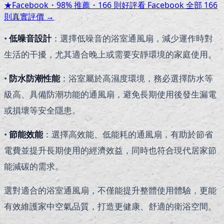
★
Facebook・
98
% 推薦・
166
則好評
看 Facebook 全部
166
則真實評價 →
•
低噪音設計
：選擇低噪音的浴室通風扇，減少運作時對
生活的干擾，尤其適合晚上或需要安靜環境的家庭使用。
•
防水防潮性能
：浴室屬於高濕度環境，務必選擇防水等
級高、具備防潮功能的通風扇，避免長期使用後發生漏電
或損壞等安全隱患。
•
節能效能
：選擇高效能、低能耗的通風扇，有助於節省
電費並提升長期使用的經濟效益，同時也符合現代居家節
能減碳的需求。
選對適合的浴室通風扇，不僅能提升整體使用體驗，更能
有效維護家中空氣品質，打造更健康、舒適的衛浴空間。