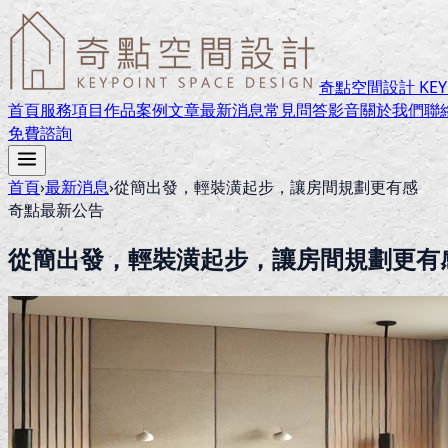
奇點空間設計 KEYPO
首頁
服務項目
作品案例
文章
最新消息
常見問答
影音
關於我們
聯
免費諮詢
首頁
›
最新消息
›
從簡出發，輕裝潢起步，讓房間規劃更有感
奇點最新公告
從簡出發，輕裝潢起步，讓房間規劃更有