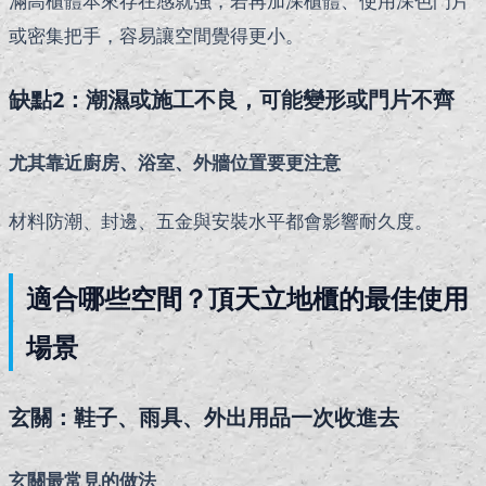
滿高櫃體本來存在感就強，若再加深櫃體、使用深色門片
或密集把手，容易讓空間覺得更小。
缺點2：潮濕或施工不良，可能變形或門片不齊
尤其靠近廚房、浴室、外牆位置要更注意
材料防潮、封邊、五金與安裝水平都會影響耐久度。
適合哪些空間？頂天立地櫃的最佳使用
場景
玄關：鞋子、雨具、外出用品一次收進去
玄關最常見的做法