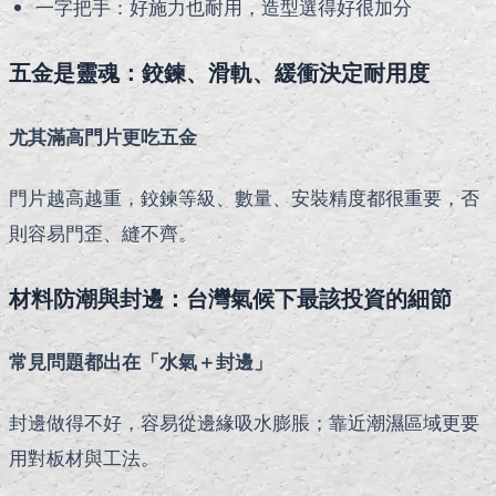
一字把手：好施力也耐用，造型選得好很加分
五金是靈魂：鉸鍊、滑軌、緩衝決定耐用度
尤其滿高門片更吃五金
門片越高越重，鉸鍊等級、數量、安裝精度都很重要，否
則容易門歪、縫不齊。
材料防潮與封邊：台灣氣候下最該投資的細節
常見問題都出在「水氣＋封邊」
封邊做得不好，容易從邊緣吸水膨脹；靠近潮濕區域更要
用對板材與工法。