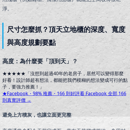
淨。
尺寸怎麼抓？頂天立地櫃的深度、寬度
與高度規劃要點
高度：為什麼要「頂到天」？
★★★★★
「
沒想到超過40年的老房子，居然可以變得那麼
好看！設計師超有想法，都能把我們模糊的想法變成可行的點
子，要強力推薦！
」
★
Facebook・
98
% 推薦・
166
則好評
看 Facebook 全部
166
則真實評價 →
避免上方積灰，也讓立面更完整