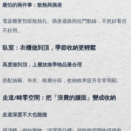
最怕的兩件事：散熱與插座
電器櫃要預留散熱孔、插座迴路與拉門動線，不然好看但
不好用。
臥室：衣櫃做到頂，季節收納更輕鬆
高度做到頂，上層放換季物品最合理
搭配抽屜、吊衣、格層分區，收納效率提升非常明顯。
走道/畸零空間：把「浪費的牆面」變成收納
走道深度不大也能做
用淺櫃（例如雜物、清潔用品櫃）就能把空間收得很乾