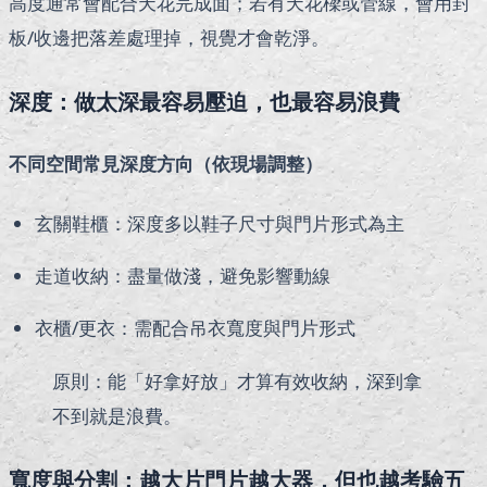
高度通常會配合天花完成面；若有天花樑或管線，會用封
板/收邊把落差處理掉，視覺才會乾淨。
深度：做太深最容易壓迫，也最容易浪費
不同空間常見深度方向（依現場調整）
玄關鞋櫃：深度多以鞋子尺寸與門片形式為主
走道收納：盡量做淺，避免影響動線
衣櫃/更衣：需配合吊衣寬度與門片形式
原則：能「好拿好放」才算有效收納，深到拿
不到就是浪費。
寬度與分割：越大片門片越大器，但也越考驗五