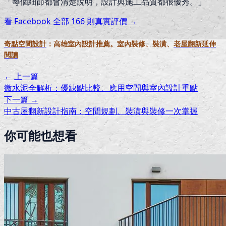
「
每個細節都會清楚說明，設計與施工品質都很優秀。
」
看 Facebook 全部
166
則真實評價 →
奇點空間設計
：高雄室內設計推薦。室內裝修、裝潢、
老屋翻新延伸
閱讀
← 上一篇
微水泥全解析：優缺點比較、應用空間與室內設計重點
下一篇 →
中古屋翻新設計指南：空間規劃、裝潢與裝修一次掌握
你可能也想看