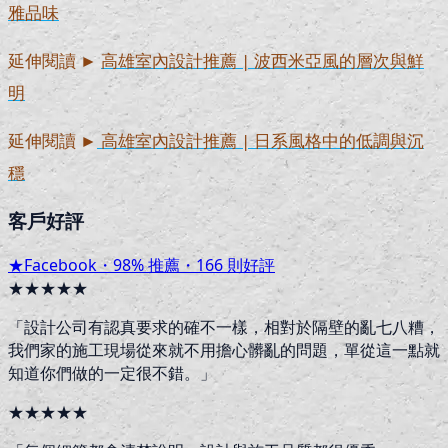
雅品味
延伸閱讀 ►
高雄室內設計推薦 | 波西米亞風的層次與鮮
明
延伸閱讀 ►
高雄室內設計推薦 | 日系風格中的低調與沉
穩
客戶好評
★
Facebook・
98
% 推薦・
166
則好評
★★★★★
「
設計公司有認真要求的確不一樣，相對於隔壁的亂七八糟，
我們家的施工現場從來就不用擔心髒亂的問題，單從這一點就
知道你們做的一定很不錯。
」
★★★★★