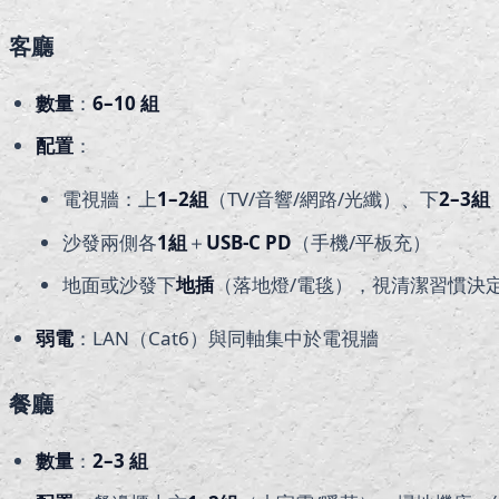
客廳
數量
：
6–10
組
配置
：
電視牆：上
1–2
組
（TV/音響/網路/光纖）、下
2–3
組
沙發兩側各
1
組
＋
USB-C PD
（手機/平板充）
地面或沙發下
地插
（落地燈/電毯），視清潔習慣決
弱電
：LAN（Cat6）與同軸集中於電視牆
餐廳
數量
：
2–3
組