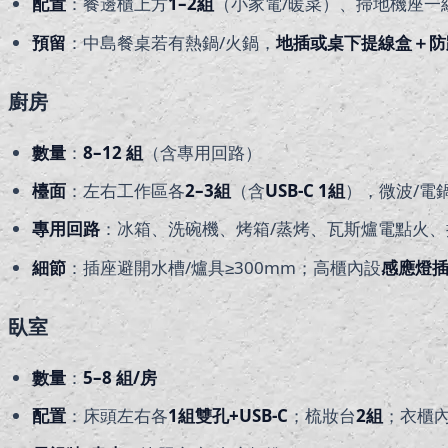
配置
：餐邊櫃上方
1–2
組
（小家電/暖菜）、掃地機座一
預留
：中島餐桌若有熱鍋/火鍋，
地插或桌下提線盒＋防
廚房
數量
：
8–12
組
（含專用回路）
檯面
：左右工作區各
2–3
組
（含
USB-C 1
組
），微波/電
專用回路
：冰箱、洗碗機、烤箱/蒸烤、瓦斯爐電點火
細節
：插座避開水槽/爐具≥300mm；高櫃內設
感應燈
臥室
數量
：
5–8
組/房
配置
：床頭左右各
1
組雙孔+USB-C
；梳妝台
2
組
；衣櫃