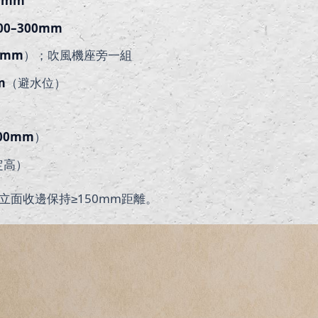
00mm
00–300mm
0mm
）；吹風機座旁一組
m
（避水位）
00mm
）
定高）
立面收邊保持≥150mm距離。