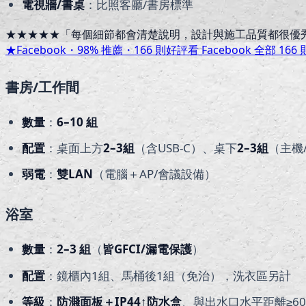
電視牆/書桌
：比照客廳/書房標準
★★★★★
「
每個細節都會清楚說明，設計與施工品質都很優
★
Facebook・
98
% 推薦・
166
則好評
看 Facebook 全部
166
書房/工作間
數量
：
6–10
組
配置
：桌面上方
2–3
組
（含USB-C）、桌下
2–3
組
（主機/
弱電
：
雙LAN
（電腦＋AP/會議設備）
浴室
數量
：
2–3
組
（
皆GFCI/漏電保護
）
配置
：鏡櫃內1組、馬桶後1組（免治），洗衣區另計
等級
：
防濺面板＋IP44↑防水盒
、與出水口水平距離≥60