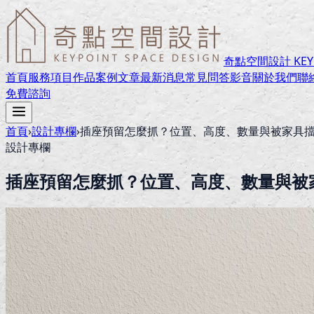
奇點空間設計 KEYPO
首頁
服務項目
作品案例
文章
最新消息
常見問答
影音
關於我們
聯
免費諮詢
首頁
›
設計專欄
›
插座預留怎麼抓？位置、高度、數量與被家具
設計專欄
插座預留怎麼抓？位置、高度、數量與被