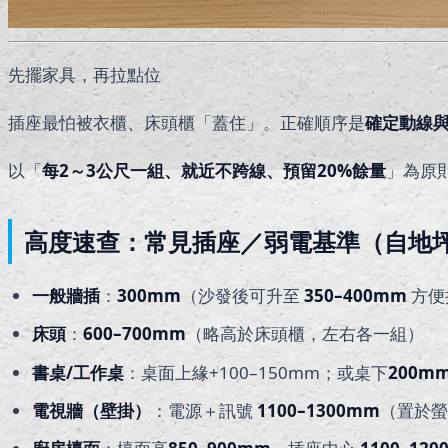
先擺家具，再拉點位
插座最怕被衣櫃、床頭櫃「蓋住」。正確順序是
確定動線
以「
每2～3公尺一組、就近不跨線、預留20%餘量
」為原
高度速查：常見插座／弱電基準（自地
一般牆插
：
300mm
（沙發後可升至
350–400mm
方便
床頭
：
600–700mm
（略高於床頭櫃，左右各一組）
書桌/工作桌
：桌面上緣+100–150mm；或桌下
200m
電視牆（壁掛）
：電源＋訊號
1100–1300mm
（置於螢