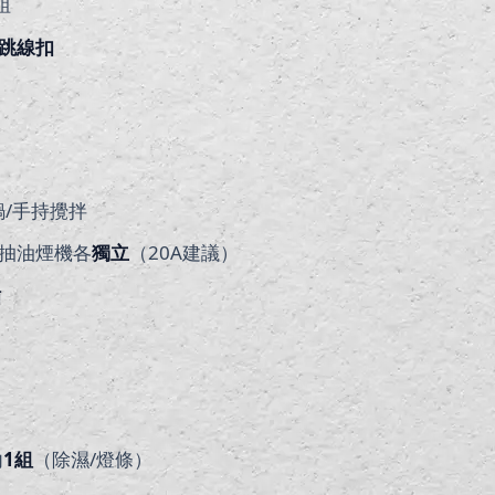
組
跳線扣
鍋/手持攪拌
、抽油煙機各
獨立
（20A建議）
插
內
1
組
（除濕/燈條）