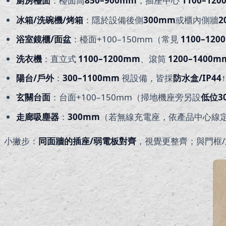
廚房檯面
：檯面高
850–900mm
，插座中心
1100–12
冰箱/洗碗機/烤箱
：隱於設備後側
300mm
或櫃內側牆
2
浴室鏡櫃/面盆
：檯面+100–150mm（常見
1100–120
洗衣機
：直立式
1100–1200mm
、滾筒
1200–1400m
陽台/戶外
：
300–1100mm
視設備，皆採
防水盒/IP44↑
玄關台面
：台面+100–150mm（掃地機座旁另設
低位3
走廊吸塵器
：
300mm
（若無線充電座，依產品中心線
小撇步：
同面牆的插座/弱電板對齊
，視覺更整齊；與門框/