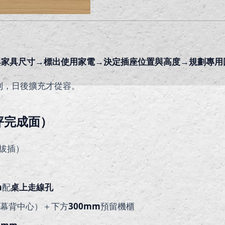
與家具尺寸→標出使用家電→決定插座位置與高度→規劃專用
則，日後擴充才從容。
坪完成面）
拔插）
m
配
桌上走線孔
幕背中心）＋下方
300mm
預留機櫃