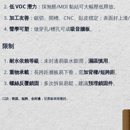
低 VOC 潛力
：採無醛/MDI 黏結可大幅壓低釋放。
加工友善
：鋸切、開槽、CNC、貼皮穩定；表面好上漆
聲學可塑
：做穿孔/槽孔可成
吸音牆板
。
限制
耐水依賴等級
：未封邊易吸水膨潤，
濕區慎用
。
重物承載
：長跨距層板易下垂，需
加背樑/短跨距
。
螺絲反覆鎖固
：多次拆裝易鬆，建議
預埋鎖固件
。
口訣：
乾區、短跨、全封邊
，甘蔗板表現最好。