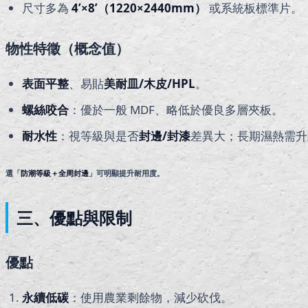
尺寸多為
4’×8’
（1220×2440mm）
或系統板標準片。
物性特徵（概念值）
表面平整
、易貼
美耐皿/木皮/HPL
。
螺絲咬合
：優於一般 MDF、略低於優良多層夾板。
耐水性
：視等級與是否
封邊/封漆
差異大；長期濕熱需升
選「
防潮等級＋全周封邊
」可明顯提升耐用度。
三、優點與限制
優點
永續低碳
：使用農業剩餘物，減少砍伐。