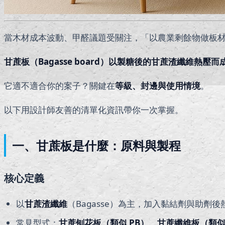
當木材成本波動、甲醛議題受關注，「以農業剩餘物做板
甘蔗板（Bagasse board）
以製糖後的甘蔗渣纖維熱壓而
它適不適合你的案子？關鍵在
等級、封邊與使用情境
。
以下用設計師友善的清單化資訊帶你一次掌握。
一、甘蔗板是什麼：原料與製程
核心定義
以
甘蔗渣纖維
（Bagasse）為主，加入黏結劑與助劑
常見型式：
甘蔗刨花板（類似 PB）
、
甘蔗纖維板（類似 