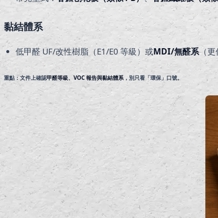
黏結體系
低甲醛 UF/改性樹脂（E1/E0 等級）或
MDI/
無醛系
（更
重點：文件上確認
甲醛等級、
VOC
報告與黏結體系
，別只看「環保」口號。