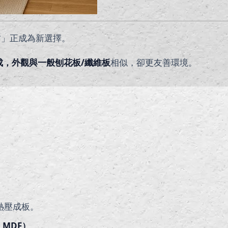
材」正成為新選擇。
成，外觀與一般
刨花板/纖維板
相似，卻更友善環境。
後熱壓成板。
MDF）
。