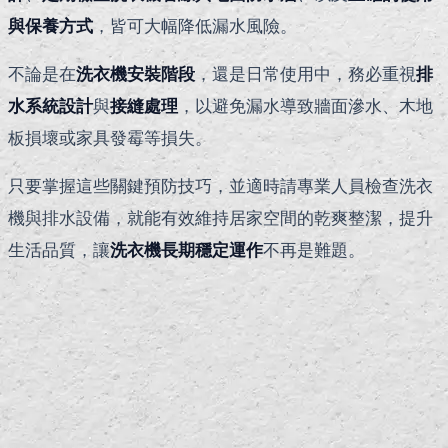
與保養方式
，皆可大幅降低漏水風險。
不論是在
洗衣機安裝階段
，還是日常使用中，務必重視
排
水系統設計
與
接縫處理
，以避免漏水導致牆面滲水、木地
板損壞或家具發霉等損失。
只要掌握這些關鍵預防技巧，並適時請專業人員檢查洗衣
機與排水設備，就能有效維持居家空間的乾爽整潔，提升
生活品質，讓
洗衣機長期穩定運作
不再是難題。