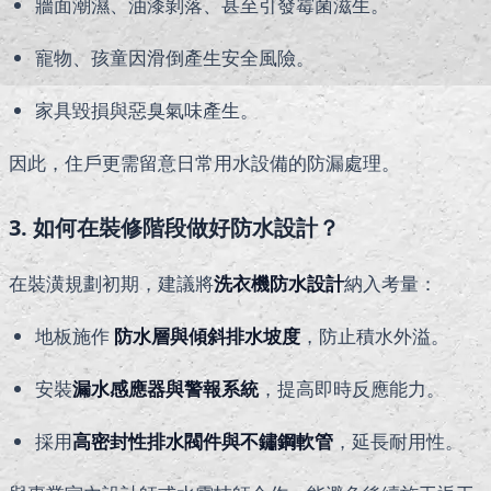
牆面潮濕、油漆剝落、甚至引發霉菌滋生。
寵物、孩童因滑倒產生安全風險。
家具毀損與惡臭氣味產生。
因此，住戶更需留意日常用水設備的防漏處理。
3. 如何在裝修階段做好防水設計？
在裝潢規劃初期，建議將
洗衣機防水設計
納入考量：
地板施作
防水層與傾斜排水坡度
，防止積水外溢。
安裝
漏水感應器與警報系統
，提高即時反應能力。
採用
高密封性排水閥件與不鏽鋼軟管
，延長耐用性。