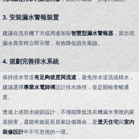
3. 安裝漏水警報裝置
建議在洗衣機下方或周邊加裝
智慧型漏水警報器
，當出現
漏水異常時立即示警，有效降低損失風險。
4. 規劃完善排水系統
保持排水管道
有足夠坡度與流速
，避免排水逆流或積水，
建議選擇
專業水電師傅
設計排水路徑，並定期檢查暢通
度。
透過上述防水細節設計，不僅能降低洗衣機漏水導致的家
居損害，還能有效延長居家設備壽命，是
透天住宅
與
室內
裝修設計
中不可忽視的一環。