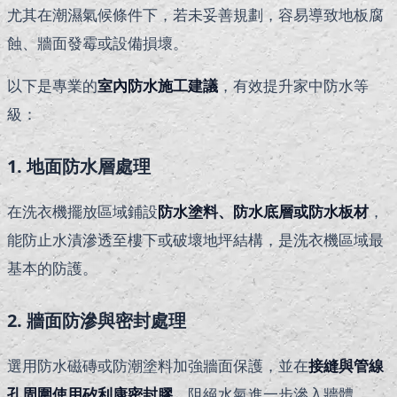
尤其在潮濕氣候條件下，若未妥善規劃，容易導致地板腐
蝕、牆面發霉或設備損壞。
以下是專業的
室內防水施工建議
，有效提升家中防水等
級：
1. 地面防水層處理
在洗衣機擺放區域鋪設
防水塗料、防水底層或防水板材
，
能防止水漬滲透至樓下或破壞地坪結構，是洗衣機區域最
基本的防護。
2. 牆面防滲與密封處理
選用防水磁磚或防潮塗料加強牆面保護，並在
接縫與管線
孔周圍使用矽利康密封膠
，阻絕水氣進一步滲入牆體。