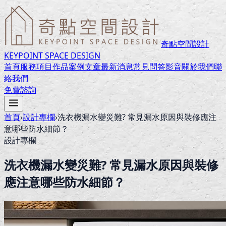
奇點空間設計
KEYPOINT SPACE DESIGN
首頁
服務項目
作品案例
文章
最新消息
常見問答
影音
關於我們
聯
絡我們
免費諮詢
首頁
›
設計專欄
›
洗衣機漏水變災難? 常見漏水原因與裝修應注
意哪些防水細節？
設計專欄
洗衣機漏水變災難? 常見漏水原因與裝修
應注意哪些防水細節？