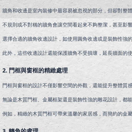
牆角和收邊是室內裝修中最容易被忽視的部分，但卻對整
不規則或不對稱的牆角會讓空間看起來不夠整潔，甚至影
選擇合適的牆角收邊設計，如使用圓角收邊或是裝飾性強
此外，這些收邊設計還能保護牆角不受損壞，延長牆面的
2. 門框與窗框的精緻處理
門框與窗框的設計不僅影響空間的外觀，還能提升整體質
無論是木質門框、金屬框架還是裝飾性強的雕花設計，都
例如，精緻的木質門框可帶來溫馨的家居感，而簡約的金
3. 轉角的處理