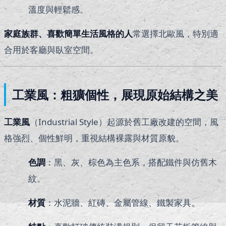
溫度與輕鬆感。
家庭族群、喜歡簡單生活風格的人
常選擇北歐風，特別適
合用於客廳與臥室空間。
工業風：粗獷個性，展現原始結構之美
工業風
（Industrial Style）起源於舊工廠改建的空間，風
格強烈、個性鮮明，重視結構裸露與材質原貌。
色調
：黑、灰、棕色為主色系，搭配鐵件與仿舊木
紋。
材質
：水泥牆、紅磚、金屬管線、鐵製家具。