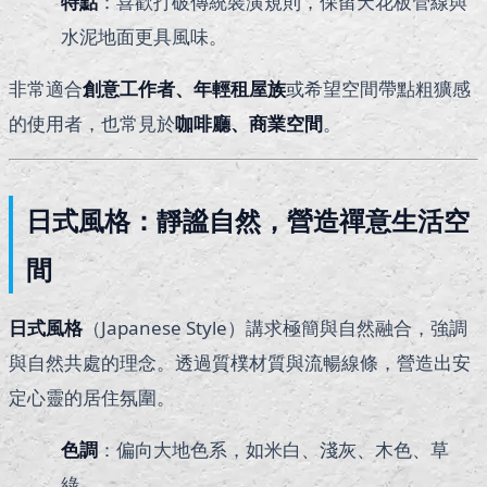
特點
：喜歡打破傳統裝潢規則，保留天花板管線與
水泥地面更具風味。
非常適合
創意工作者、年輕租屋族
或希望空間帶點粗獷感
的使用者，也常見於
咖啡廳、商業空間
。
日式風格：靜謐自然，營造禪意生活空
間
日式風格
（Japanese Style）講求極簡與自然融合，強調
與自然共處的理念。透過質樸材質與流暢線條，營造出安
定心靈的居住氛圍。
色調
：偏向大地色系，如米白、淺灰、木色、草
綠。