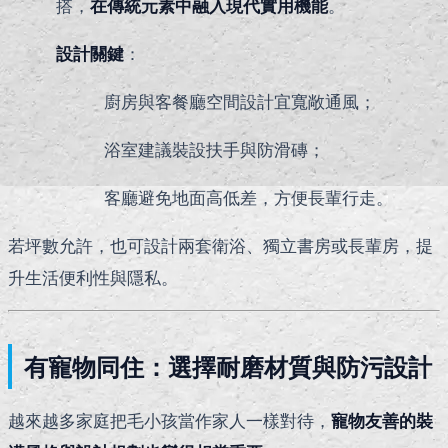
搭，
在傳統元素中融入現代實用機能
。
設計關鍵
：
廚房與客餐廳空間設計宜寬敞通風；
浴室建議裝設扶手與防滑磚；
客廳避免地面高低差，方便長輩行走。
若坪數允許，也可設計兩套衛浴、獨立書房或長輩房，提
升生活便利性與隱私。
有寵物同住：選擇耐磨材質與防污設計
越來越多家庭把毛小孩當作家人一樣對待，
寵物友善的裝