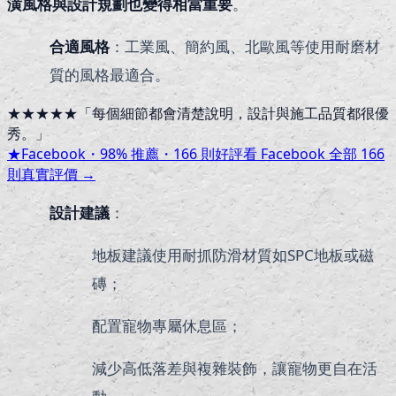
潢風格與設計規劃也變得相當重要
。
合適風格
：工業風、簡約風、北歐風等使用耐磨材
質的風格最適合。
★★★★★
「
每個細節都會清楚說明，設計與施工品質都很優
秀。
」
★
Facebook・
98
% 推薦・
166
則好評
看 Facebook 全部
166
則真實評價 →
設計建議
：
地板建議使用耐抓防滑材質如SPC地板或磁
磚；
配置寵物專屬休息區；
減少高低落差與複雜裝飾，讓寵物更自在活