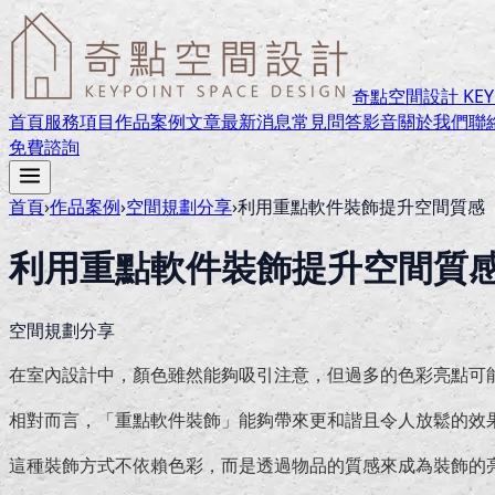
奇點空間設計 KEYPO
首頁
服務項目
作品案例
文章
最新消息
常見問答
影音
關於我們
聯
免費諮詢
首頁
›
作品案例
›
空間規劃分享
›
利用重點軟件裝飾提升空間質感
利用重點軟件裝飾提升空間質
空間規劃分享
在室內設計中，顏色雖然能夠吸引注意，但過多的色彩亮點可
相對而言，「重點軟件裝飾」能夠帶來更和諧且令人放鬆的效
這種裝飾方式不依賴色彩，而是透過物品的質感來成為裝飾的