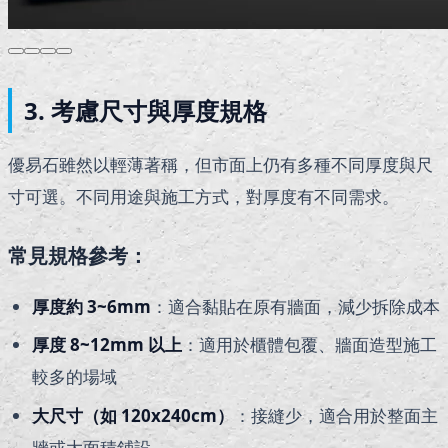
3.
考慮尺寸與厚度規格
優易石雖然以輕薄著稱，但市面上仍有多種不同厚度與尺
寸可選。不同用途與施工方式，對厚度有不同需求。
常見規格參考：
厚度約 3~6mm
：適合黏貼在原有牆面，減少拆除成本
厚度 8~12mm 以上
：適用於櫃體包覆、牆面造型施工
較多的場域
大尺寸（如 120x240cm）
：接縫少，適合用於整面主
牆或大面積鋪設