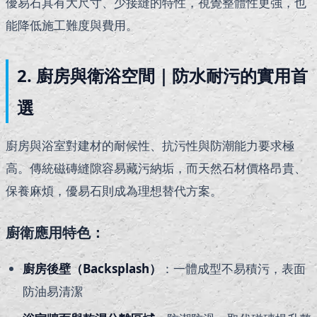
優易石具有大尺寸、少接縫的特性，視覺整體性更強，也
能降低施工難度與費用。
2. 廚房與衛浴空間｜防水耐污的實用首
選
廚房與浴室對建材的耐候性、抗污性與防潮能力要求極
高。傳統磁磚縫隙容易藏污納垢，而天然石材價格昂貴、
保養麻煩，優易石則成為理想替代方案。
廚衛應用特色：
廚房後壁（Backsplash）
：一體成型不易積污，表面
防油易清潔