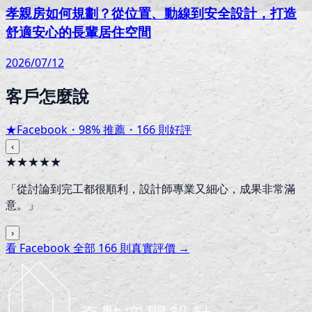
孝親房如何規劃？從位置、動線到安全設計，打造
舒適安心的長輩居住空間
2026/07/12
客戶怎麼說
★
Facebook・
98
% 推薦・
166
則好評
‹
★★★★★
「
從討論到完工都很順利，設計師專業又細心，成果非常滿
意。
」
›
看 Facebook 全部
166
則真實評價 →