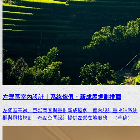
左營區室內設計｜系統傢俱・新成屋規劃推薦
左營區高鐵、巨蛋商圈與重劃新成屋多，室內設計重收納系統
櫃與風格規劃。奇點空間設計提供左營在地服務。（草稿）