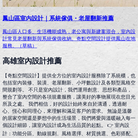
鳳山區室內設計｜系統傢俱・老屋翻新推薦
鳳山區人口多、生活機能成熟，老公寓與新建案混合，室內設
計常見老屋翻新與系統傢俱收納。奇點空間設計提供鳳山在地
服務。（草稿）
高雄室內設計推薦
【奇點空間設計】提供全方位的室內設計服務除了系統櫃，也
包括室內裝修、裝潢、老屋翻新、小坪數設計及各類型風格空
間規劃等。 不只是室內設計，我們運用創意、思想和產品，
整合了室內空間的各項規畫服務，讓美好的事物展現在您目光
所及之處。 我們相信，好的設計始終來自於溝通，透過耐
心、恆心和同理心，來理解和滿足客戶的需求。 無論是溫馨
的居家空間還是夢想中的生活場景，我們將愛與溫暖融入每一
個設計細節，讓室內設計成為生活品質的起點。 👉 室內設
計：功能分區、動線規劃、風格選擇、材質挑選、色彩搭配、