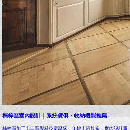
楠梓區室內設計｜系統傢俱・收納機能推薦
楠梓區加工出口區與科技廠聚落、年輕上班族多，室內設計重