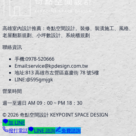
高雄室內設計推薦：奇點空間設計。裝修、裝潢施工、風格、
老屋翻新規劃、小坪數設計、系統櫃規劃
聯絡資訊
手機:
0978-520666
Email:
service@kpdesign.com.tw
地址:
813
高雄市左營區嘉慶街 78 號5樓
LINE:
@595gmjgk
營業時間
週一至週日 AM 09：00 ~ PM 18：30
©
2026
奇點空間設計 KEYPOINT SPACE DESIGN
加 LINE
撥打電話
LINE 諮詢
免費諮詢